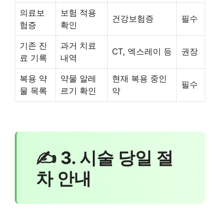
의료보
보험 적용
건강보험증
필수
험증
확인
기존 진
과거 치료
CT, 엑스레이 등
권장
료 기록
내역
복용 약
약물 알레
현재 복용 중인
필수
물 목록
르기 확인
약
✍ 3. 시술 당일 절
차 안내