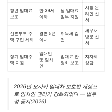
시청 온
청년 임대료
만 39세
월 임대료
라인 신
보조
이하
일부 지원
청
세무서
신혼부부 주
결혼 5년
취득세 감
방문 신
택 구입 세제
이내
면
청
임대인
장기 임대주
임대료 안
지자체
및 임차
택 지원
정화 보조
상담
인
2026년 오사카 임대차 보호법 개정으
로 임차인 권리가 강화되었다 — 법무
성 공지(2026)