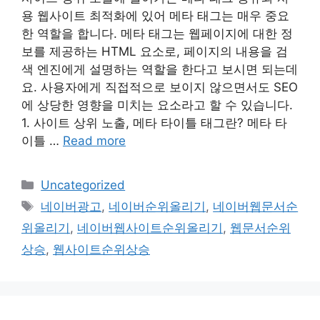
용 웹사이트 최적화에 있어 메타 태그는 매우 중요
한 역할을 합니다. 메타 태그는 웹페이지에 대한 정
보를 제공하는 HTML 요소로, 페이지의 내용을 검
색 엔진에게 설명하는 역할을 한다고 보시면 되는데
요. 사용자에게 직접적으로 보이지 않으면서도 SEO
에 상당한 영향을 미치는 요소라고 할 수 있습니다.
1. 사이트 상위 노출, 메타 타이틀 태그란? 메타 타
이틀 …
Read more
Categories
Uncategorized
Tags
네이버광고
,
네이버순위올리기
,
네이버웹문서순
위올리기
,
네이버웹사이트순위올리기
,
웹문서순위
상승
,
웹사이트순위상승