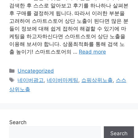
검색한 후 스스로 알아보고 후기를 하나하나 살펴본
후 구매를 결정하게 됩니다. 따라서 이러한 부분을
고려하여 스마트스토어 상단 노출이 된다면 많은 분
들이 정보에 대해 쉽게 접하여 해결할 수 있기에 마
케팅을 하고자하신다면 스마트스토어 상단 노출을
이용해 보셔야 합니다. 상품최적화를 통해 검색 노
출 높이기! 스마트스토어의 …
Read more
Categories
Uncategorized
Tags
네이버광고
,
네이버마케팅
,
쇼핑상위노출
,
스스
상위노출
Search
Search