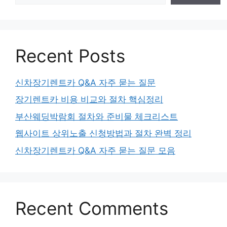
Recent Posts
신차장기렌트카 Q&A 자주 묻는 질문
장기렌트카 비용 비교와 절차 핵심정리
부산웨딩박람회 절차와 준비물 체크리스트
웹사이트 상위노출 신청방법과 절차 완벽 정리
신차장기렌트카 Q&A 자주 묻는 질문 모음
Recent Comments