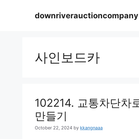
Skip
to
downriverauctioncompany
content
사인보드카
102214. 교통차단
만들기
October 22, 2024
by
kkangnaaa