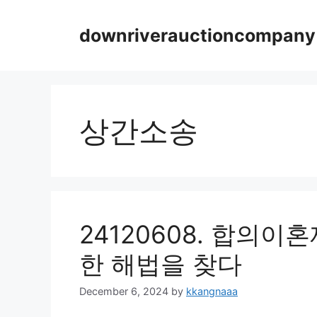
Skip
to
downriverauctioncompany
content
상간소송
24120608. 합의
한 해법을 찾다
December 6, 2024
by
kkangnaaa