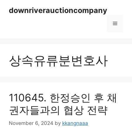
Skip
downriverauctioncompany
to
content
Menu
상속유류분변호사
110645. 한정승인 후 채
권자들과의 협상 전략
November 6, 2024
by
kkangnaaa