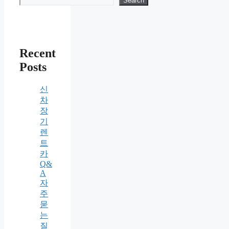
Search
Recent
Posts
신
차
장
기
렌
트
카
Q&
A
자
주
묻
는
질