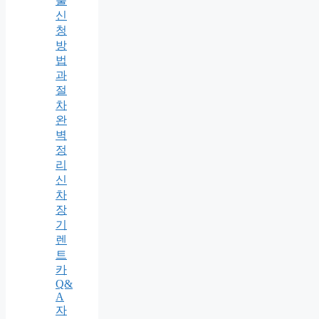
출
신
청
방
법
과
절
차
완
벽
정
리
신
차
장
기
렌
트
카
Q&
A
자