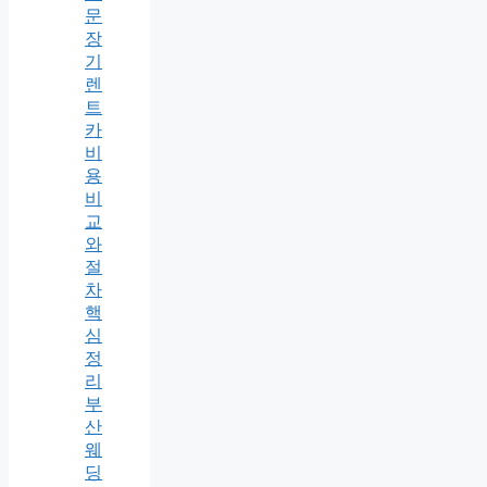
문
장
기
렌
트
카
비
용
비
교
와
절
차
핵
심
정
리
부
산
웨
딩