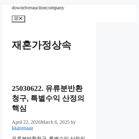
Skip
downriverauctioncompany
to
content
Menu
재혼가정상속
25030622. 유류분반환
청구, 특별수익 산정의
핵심
April 22, 2026
March 6, 2025
by
kkangnaaa
유류분반환청구, 특별수익 산정의