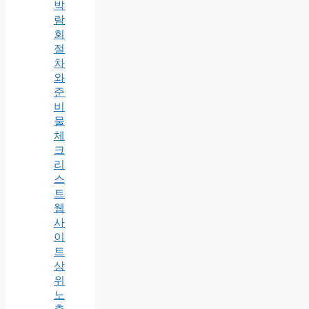
박
람
회
절
차
와
준
비
물
체
크
리
스
트
웹
사
이
트
상
위
노