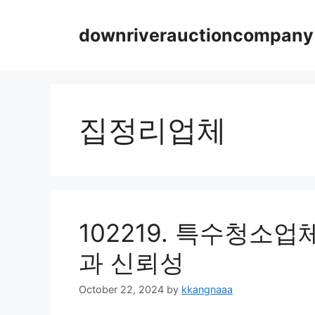
Skip
to
downriverauctioncompany
content
집정리업체
102219. 특수청소
과 신뢰성
October 22, 2024
by
kkangnaaa