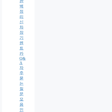
완
벽
정
리
신
차
장
기
렌
트
카
Q&
A
자
주
묻
는
질
문
모
음
인