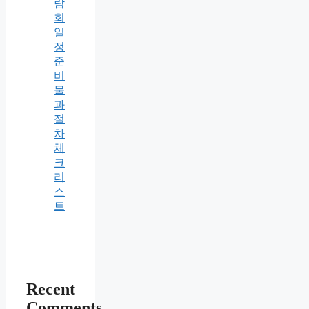
람
회
일
정
준
비
물
과
절
차
체
크
리
스
트
Recent
Comments