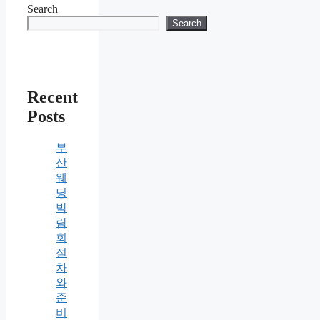
Search
Search
Recent
Posts
부
산
웨
딩
박
람
회
절
차
와
준
비