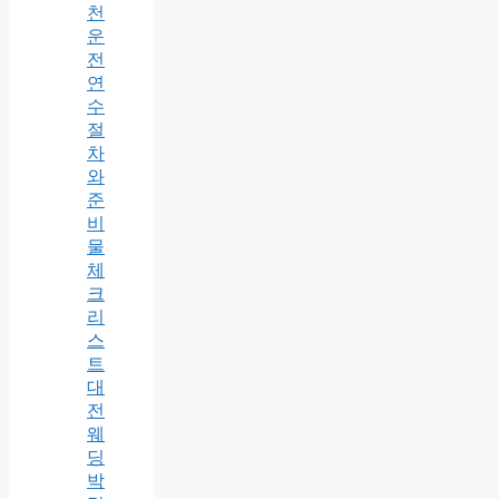
천
운
전
연
수
절
차
와
준
비
물
체
크
리
스
트
대
전
웨
딩
박