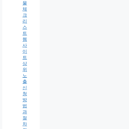
물
체
크
리
스
트
웹
사
이
트
상
위
노
출
신
청
방
법
과
절
차